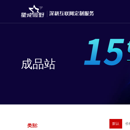
成品站
默认
价
类别: