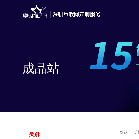
成品站
默认
价
类别: