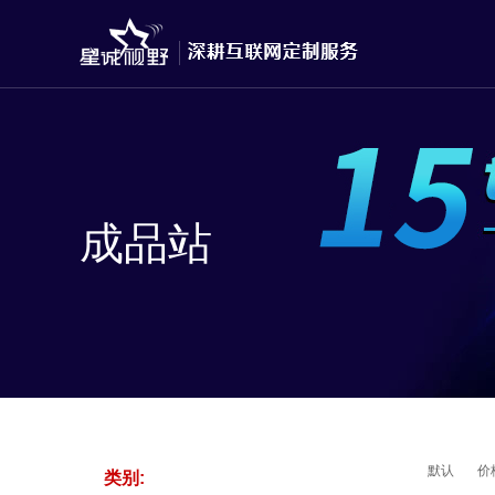
成品站
默认
价
类别: