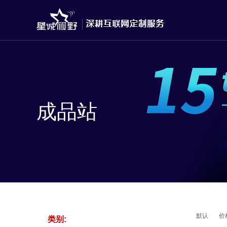
成品站
默认
价
类别: