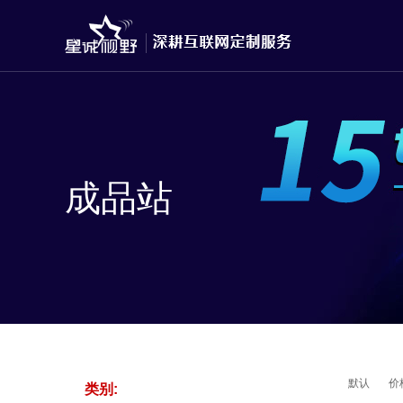
成品站
默认
价
类别: