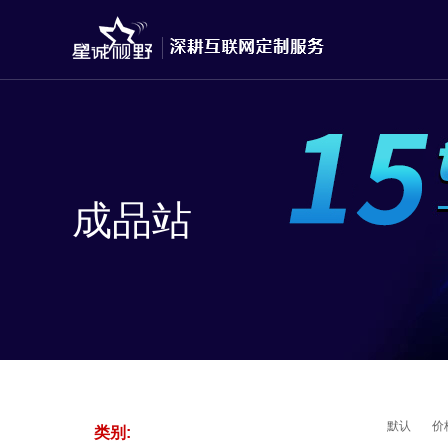
成品站
默认
价
类别: