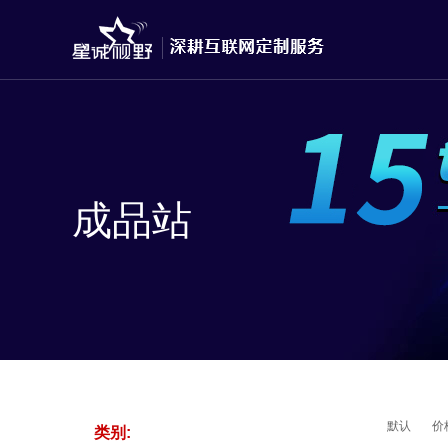
成品站
默认
价
类别: